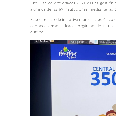
Este Plan de Actividades 2021
es una gestión 
alumnos de las 69 instituciones, mediante las 
Este ejercicio de iniciativa municipal es único e
con las diversas unidades orgánicas del munici
distrito.