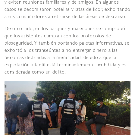
y eviten reuniones familiares y de amigos. En algunos
casos se decomisaron botellas y latas de licor, exhortando
a sus consumidores a retirarse de las áreas de descanso.
De otro lado, en los parques y malecones se comprobó
que los asistentes cumplan con los protocolos de
bioseguridad. Y también portando paletas informativas, se
exhortó a los transeúntes a no entregar dinero a las
personas dedicadas a la mendicidad, debido a que la
explotación infantil está terminantemente prohibida y es
considerada como un delito.