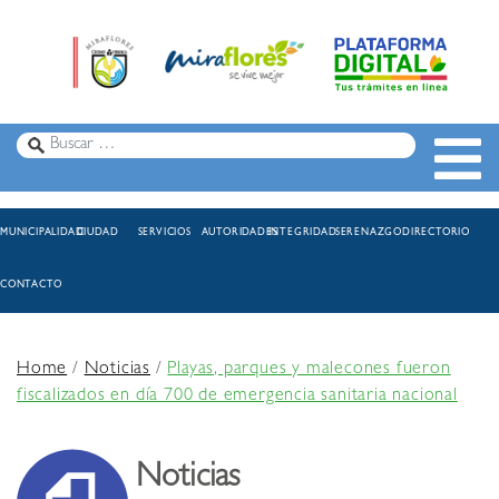
MUNICIPALIDAD
CIUDAD
SERVICIOS
AUTORIDADES
INTEGRIDAD
SERENAZGO
DIRECTORIO
CONTACTO
Home
/
Noticias
/
Playas, parques y malecones fueron
fiscalizados en día 700 de emergencia sanitaria nacional
Noticias