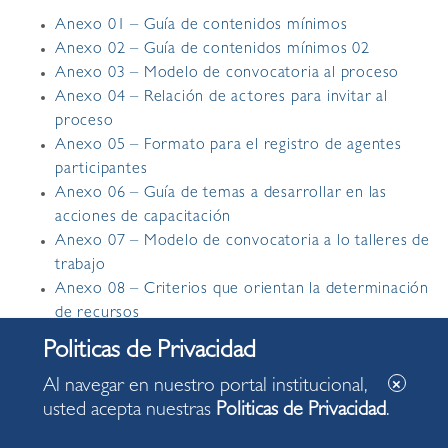
Anexo 01 – Guía de contenidos mínimos
Anexo 02 – Guía de contenidos mínimos 02
Anexo 03 – Modelo de convocatoria al proceso
Anexo 04 – Relación de actores para invitar al
proceso
Anexo 05 – Formato para el registro de agentes
participantes
Anexo 06 – Guía de temas a desarrollar en las
acciones de capacitación
Anexo 07 – Modelo de convocatoria a lo talleres de
trabajo
Anexo 08 – Criterios que orientan la determinación
de recursos
Anexo 09 – Guía de orientación para el ajuste del
plan de desarrollo concertado
Al navegar en nuestro portal institucional,
Anexo 10 – Formato de información mínima por
usted acepta nuestras
Politicas de Privacidad
.
proyecto de inversión
Anexo 11 – Ficha de acta de acuerdos y