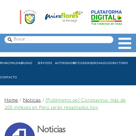
MUNICIPALIDAD
CIUDAD
SERVICIOS
AUTORIDADES
INTEGRIDAD
SERENAZGO
DIRECTORIO
CONTACTO
Home
/
Noticias
/
[Publimetro.pe] Coronavirus: más de
200 ingleses en Perú serán repatriados hoy
Noticias