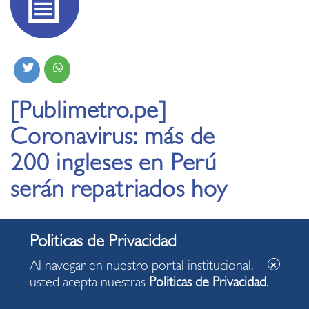
[Publimetro.pe]
Coronavirus: más de
200 ingleses en Perú
serán repatriados hoy
25.03.2020
Los ingleses se reúnen en la sede del instituto de idiomas
Al navegar en nuestro portal institucional,
Británico de Miraflores donde son atendidos por personal
usted acepta nuestras
Politicas de Privacidad
.
diplomático de la Embajada de Gran Bretaña.