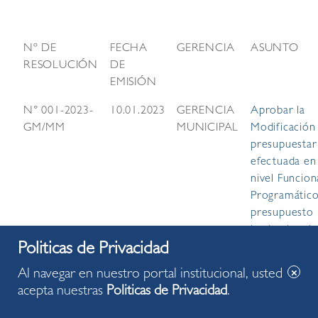
Nº DE
FECHA
GERENCIA
ASUNTO
RESOLUCIÓN
DE
EMISIÓN
N° 001-2023-
10.01.2023
GERENCIA
Aprobar la
GM/MM
MUNICIPAL
Modificación
presupuestar
efectuada en
nivel Funcion
Programático
presupuesto
institucional 
Municipalida
Miraflores pa
Al navegar en nuestro portal institucional, usted
año fiscal 20
acepta nuestras
Politicas de Privacidad
.
N° 002-2023-
11.01.2023
GERENCIA
Declarar