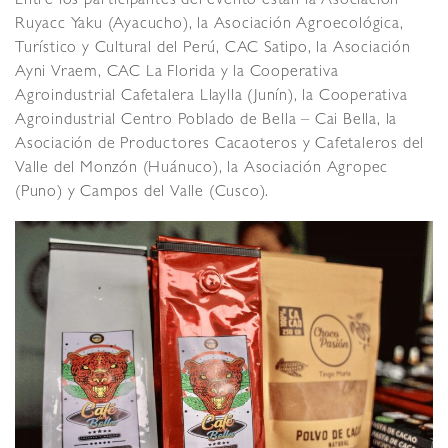
Entre los participantes del evento están la Asociación
Ruyacc Yaku (Ayacucho), la Asociación Agroecológica,
Turístico y Cultural del Perú, CAC Satipo, la Asociación
Ayni Vraem, CAC La Florida y la Cooperativa
Agroindustrial Cafetalera Llaylla (Junín), la Cooperativa
Agroindustrial Centro Poblado de Bella – Cai Bella, la
Asociación de Productores Cacaoteros y Cafetaleros del
Valle del Monzón (Huánuco), la Asociación Agropec
(Puno) y Campos del Valle (Cusco).