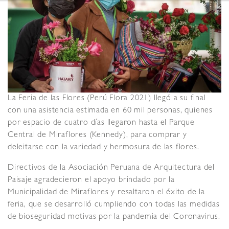
La Feria de las Flores (Perú Flora 2021) llegó a su final
con una asistencia estimada en 60 mil personas, quienes
por espacio de cuatro días llegaron hasta el Parque
Central de Miraflores (Kennedy), para comprar y
deleitarse con la variedad y hermosura de las flores.
Directivos de la Asociación Peruana de Arquitectura del
Paisaje agradecieron el apoyo brindado por la
Municipalidad de Miraflores y resaltaron el éxito de la
feria, que se desarrolló cumpliendo con todas las medidas
de bioseguridad motivas por la pandemia del Coronavirus.