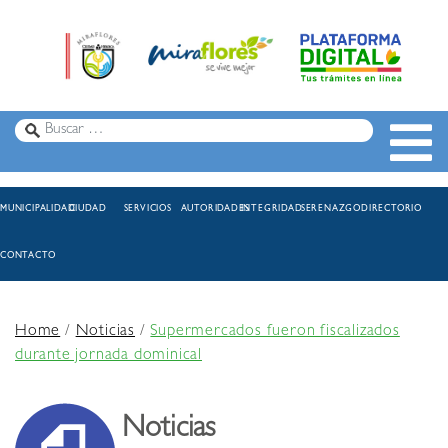
MUNICIPALIDAD
CIUDAD
SERVICIOS
AUTORIDADES
INTEGRIDAD
SERENAZGO
DIRECTORIO
CONTACTO
Home
/
Noticias
/
Supermercados fueron fiscalizados
durante jornada dominical
Noticias