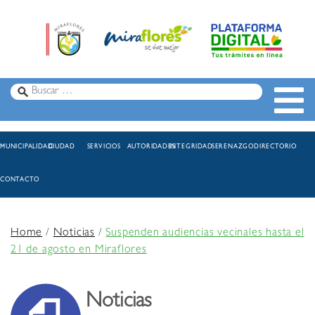
MUNICIPALIDAD
CIUDAD
SERVICIOS
AUTORIDADES
INTEGRIDAD
SERENAZGO
DIRECTORIO
CONTACTO
Home
/
Noticias
/
Suspenden audiencias vecinales hasta el
21 de agosto en Miraflores
Noticias