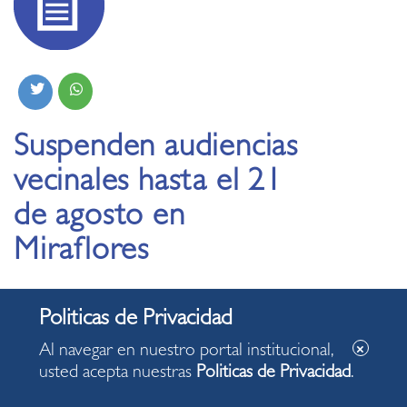
Suspenden audiencias
vecinales hasta el 21
de agosto en
Miraflores
22.07.2019
Por Juegos Panamericanos y Parapanamericanos
Al navegar en nuestro portal institucional,
Lima 2019.
usted acepta nuestras
Politicas de Privacidad
.