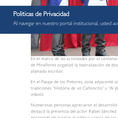
Al navegar en nuestro portal institucional, usted a
En el marco de las actividades por el centenar
de Miraflores organizó la teatralización de do
afamado escritor.
En el Pasaje de los Pintores, zona adyacente a
tradiciones “Historia de un Cañoncito” y “Al pi
infantil.
Numerosas personas apreciaron el desarrollo d
destacó la presencia del actor Rafael Sánchez M