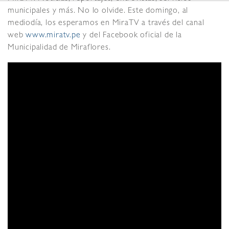
municipales y más. No lo olvide. Este domingo, al
mediodía, los esperamos en MiraTV a través del canal
web
www.miratv.pe
y del Facebook oficial de la
Municipalidad de Miraflores.