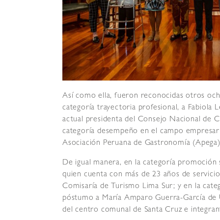
Así como ella, fueron reconocidas otros och
categoría trayectoria profesional, a Fabiola 
actual presidenta del Consejo Nacional de Ci
categoría desempeño en el campo empresarial
Asociación Peruana de Gastronomía (Apega) y
De igual manera, en la categoría promoción 
quien cuenta con más de 23 años de servicio 
Comisaría de Turismo Lima Sur; y en la cate
póstumo a María Amparo Guerra-García de 
del centro comunal de Santa Cruz e integran