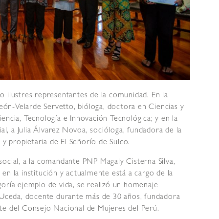
o ilustres representantes de la comunidad. En la
León-Velarde Servetto, bióloga, doctora en Ciencias y
encia, Tecnología e Innovación Tecnológica; y en la
, a Julia Álvarez Novoa, socióloga, fundadora de la
 propietaria de El Señorío de Sulco.
social, a la comandante PNP Magaly Cisterna Silva,
en la institución y actualmente está a cargo de la
goría ejemplo de vida, se realizó un homenaje
Uceda, docente durante más de 30 años, fundadora
te del Consejo Nacional de Mujeres del Perú.