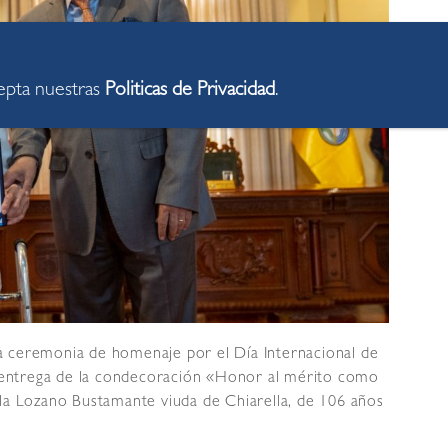
cepta nuestras
Politicas de Privacidad
.
 ceremonia de homenaje por el Día Internacional de
zo entrega de la condecoración «Honor al mérito como
ela Lozano Bustamante viuda de Chiarella, de 106 años