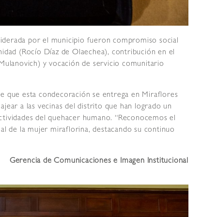
n liderada por el municipio fueron compromiso social
nidad (Rocío Díaz de Olaechea), contribución en el
 Mulanovich) y vocación de servicio comunitario
je que esta condecoración se entrega en Miraflores
jear a las vecinas del distrito que han logrado un
actividades del quehacer humano. “Reconocemos el
nal de la mujer miraflorina, destacando su continuo
Gerencia de Comunicaciones e Imagen Institucional