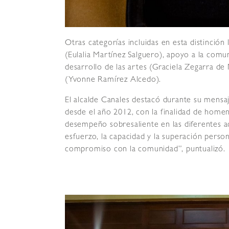
Otras categorías incluidas en esta distinció
(Eulalia Martínez Salguero), apoyo a la comu
desarrollo de las artes (Graciela Zegarra de
(Yvonne Ramírez Alcedo).
El alcalde Canales destacó durante su mensa
desde el año 2012, con la finalidad de homena
desempeño sobresaliente en las diferentes 
esfuerzo, la capacidad y la superación perso
compromiso con la comunidad”, puntualizó.