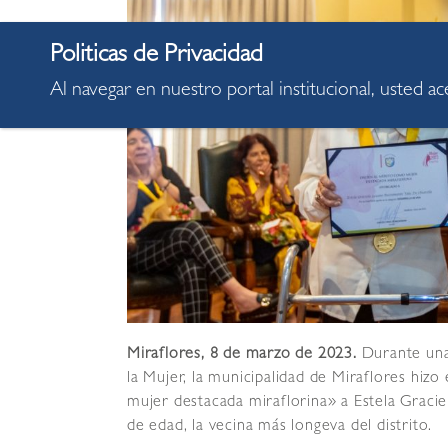
Al navegar en nuestro portal institucional, usted a
Miraflores, 8 de marzo de 2023.
Durante una
la Mujer, la municipalidad de Miraflores hi
mujer destacada miraflorina» a Estela Graci
de edad, la vecina más longeva del distrito.