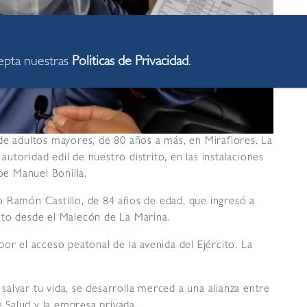
cepta nuestras
Politicas de Privacidad
.
de adultos mayores, de 80 años a más, en Miraflores. La
toridad edil de nuestro distrito, en las instalaciones
e Manuel Bonilla.
o Ramón Castillo, de 84 años de edad, que ingresó a
sto desde el Malecón de La Marina.
or el acceso peatonal de la avenida del Ejército. La
alvar tu vida, se desarrolla merced a una alianza entre
e Salud y la empresa privada.