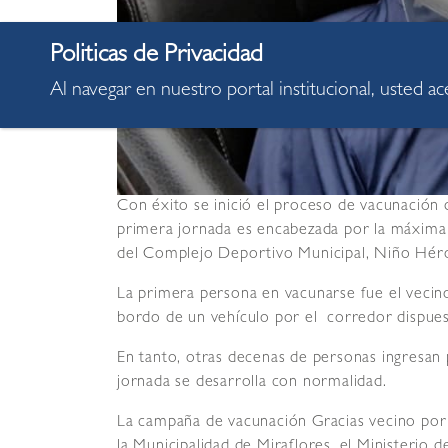
Al navegar en nuestro portal institucional, usted a
Con éxito se inició el proceso de vacunación 
primera jornada es encabezada por la máxima au
del Complejo Deportivo Municipal, Niño Héro
La primera persona en vacunarse fue el vecin
bordo de un vehículo por el corredor dispue
En tanto, otras decenas de personas ingresan p
jornada se desarrolla con normalidad.
La campaña de vacunación Gracias vecino por s
la Municipalidad de Miraflores, el Ministerio d