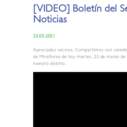
[VIDEO] Boletín del S
Noticias
23.03.2021
Apreciados vecinos. Compartimos con ustedes e
de Miraflores de hoy martes, 23 de marzo de 2
nuestro distrito.