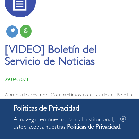
[VIDEO] Boletín del
Servicio de Noticias
29.04.2021
Apreciados vecinos. Compartimos con ustedes el Boletín
del Servicio de Noticias de la Municipalidad de Miraflores
de hoy jueves, 29 de abril de 2021, con algunas de las
acciones desarrolladas en nuestro distrito.
Al navegar en nuestro portal institucional,
usted acepta nuestras
Politicas de Privacidad
.