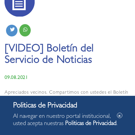
[VIDEO] Boletín del
Servicio de Noticias
09.08.2021
Apreciados vecinos. Compartimos con ustedes el Boletín
del Servicio de Noticias de la Municipalidad de Miraflores
de hoy lunes, 09 de agosto de 2021, con algunas de las
acciones desarrolladas en nuestro distrito.
Al navegar en nuestro portal institucional,
usted acepta nuestras
Politicas de Privacidad
.