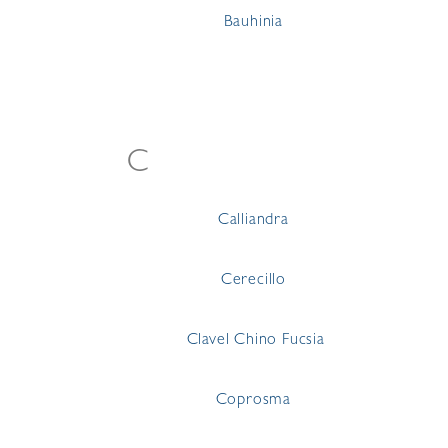
Bauhinia
C
Calliandra
Cerecillo
Clavel Chino Fucsia
Coprosma