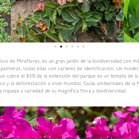
ico de Miraflores, es un gran jardín de la biodiversidad con má
almeras, todas ellas con carteles de identificación. Un moder
ue cubre el 83% de la extensión del parque es un templo de la 
co y la deforestación a nivel mundial. Guías ambientales de la M
a riqueza y variedad de su magnífica flora y biodiversidad.