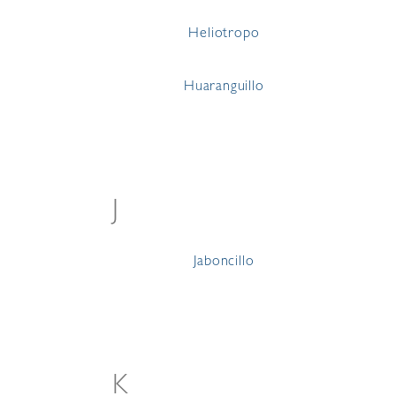
Heliotropo
Huaranguillo
J
Jaboncillo
K