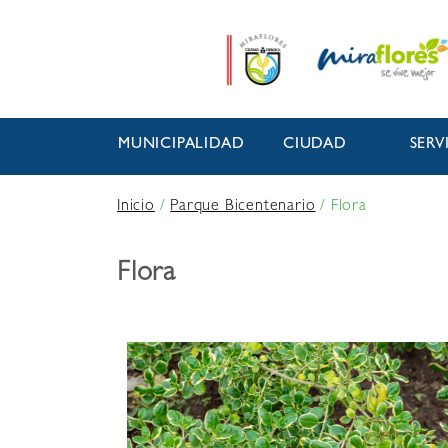
MUNICIPALIDAD
CIUDAD
SERV
Inicio
/
Parque Bicentenario
/
Flora
Flora