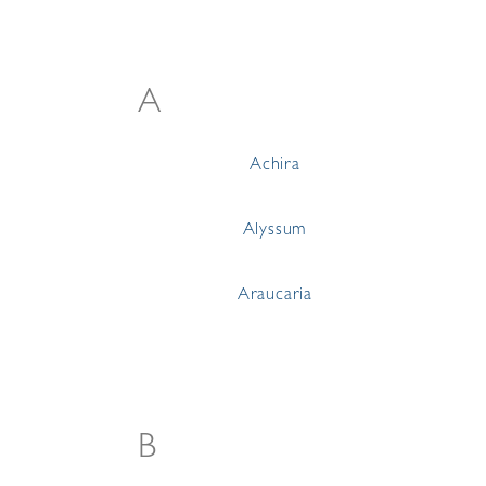
A
Achira
Alyssum
Araucaria
B