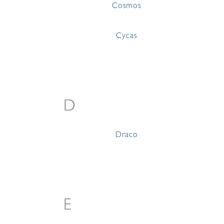
Cosmos
Cycas
D
Draco
E