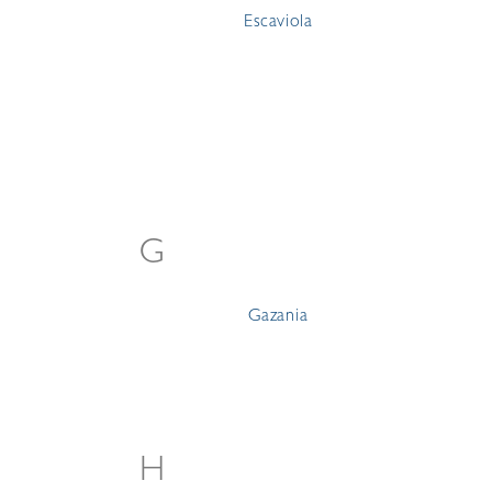
Escaviola
G
Gazania
H